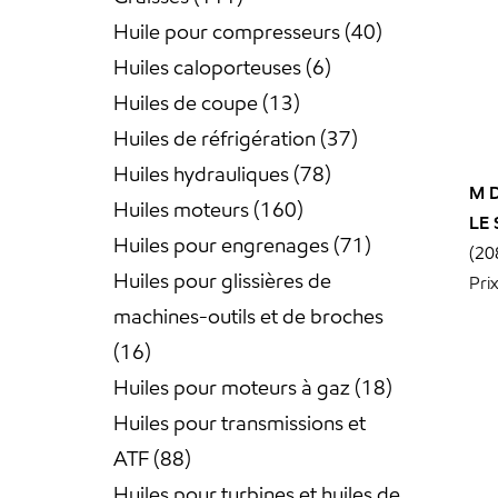
Huile pour compresseurs
40
Huiles caloporteuses
6
Huiles de coupe
13
Huiles de réfrigération
37
Huiles hydrauliques
78
M 
Huiles moteurs
160
LE
Huiles pour engrenages
71
(20
Huiles pour glissières de
Pri
machines-outils et de broches
16
Huiles pour moteurs à gaz
18
Huiles pour transmissions et
ATF
88
Huiles pour turbines et huiles de