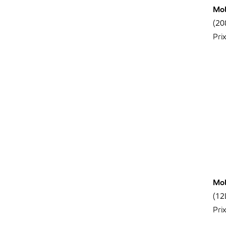
Mob
(20
Pri
Mob
(12
Pri