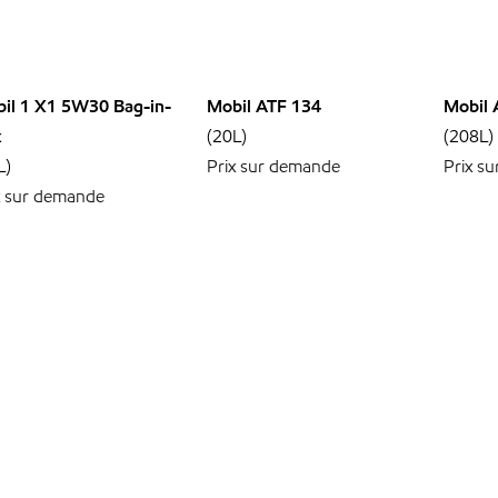
il 1 X1 5W30 Bag-in-
Mobil ATF 134
Mobil 
x
(20L)
(208L)
L)
Prix sur demande
Prix s
x sur demande