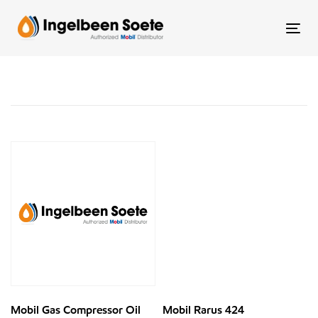
Skip
Skip
links
to
Tog
content
Mobil Gas Compressor Oil
Mobil Rarus 424