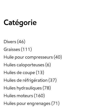
46
111
40
6
13
37
78
160
71
16
18
88
66
1
37
9
produits
produits
produits
produits
produits
produits
produits
produits
produits
produits
produits
produits
produits
produit
produits
produits
Catégorie
Divers
46
Graisses
111
Huile pour compresseurs
40
Huiles caloporteuses
6
Huiles de coupe
13
Huiles de réfrigération
37
Huiles hydrauliques
78
Huiles moteurs
160
Huiles pour engrenages
71