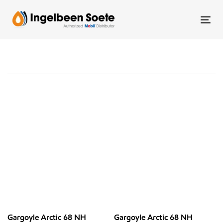
Skip
Skip
links
to
Tog
content
Gargoyle Arctic 68 NH
Gargoyle Arctic 68 NH