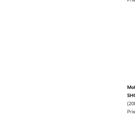
Mob
SH
(20
Pri