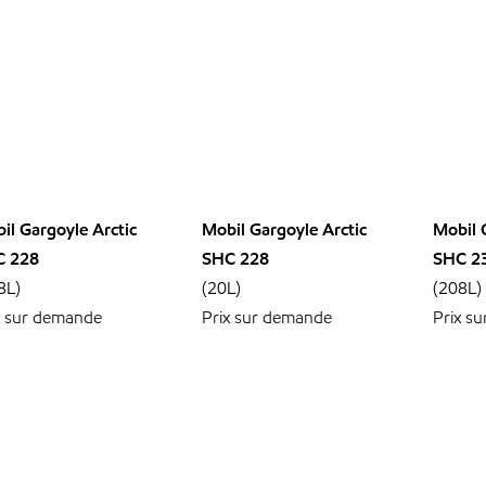
il Gargoyle Arctic
Mobil Gargoyle Arctic
Mobil 
C 228
SHC 228
SHC 2
8L)
(20L)
(208L)
x sur demande
Prix sur demande
Prix s