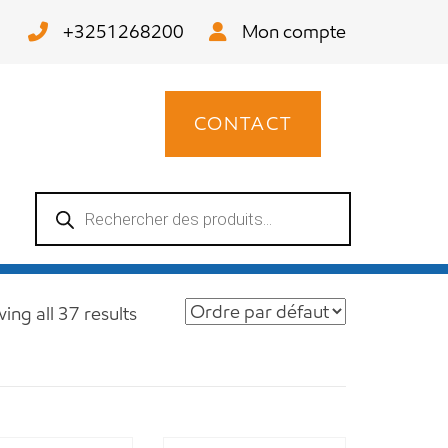
+3251268200
Mon compte
CONTACT
Recherche
de
produits
ing all 37 results