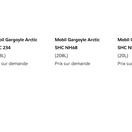
il Gargoyle Arctic
Mobil Gargoyle Arctic
Mobil 
C 234
SHC NH68
SHC N
8L)
(208L)
(20L)
x sur demande
Prix sur demande
Prix s