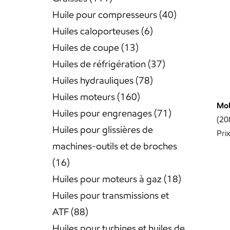
Huile pour compresseurs
40
Huiles caloporteuses
6
Huiles de coupe
13
Huiles de réfrigération
37
Huiles hydrauliques
78
Huiles moteurs
160
Mob
Huiles pour engrenages
71
(20
Huiles pour glissières de
Pri
machines-outils et de broches
16
Huiles pour moteurs à gaz
18
Huiles pour transmissions et
ATF
88
Huiles pour turbines et huiles de