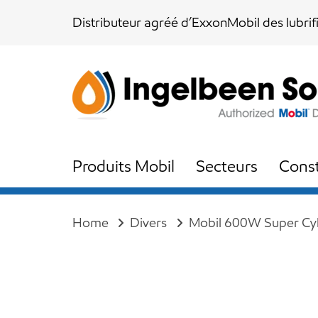
Skip
Skip
Distributeur agréé d’ExxonMobil des lubrif
links
to
content
Produits Mobil
Secteurs
Const
Home
Divers
Mobil 600W Super Cyli