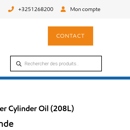
+3251268200
Mon compte
CONTACT
Recherche
de
produits
r Cylinder Oil (208L)
ande