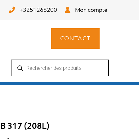
+3251268200
Mon compte
CONTACT
Recherche
de
produits
MB 317 (208L)