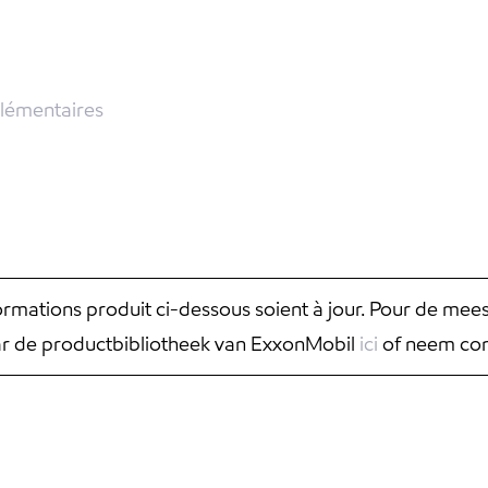
lémentaires
nformations produit ci-dessous soient à jour. Pour de mee
aar de productbibliotheek van ExxonMobil
ici
of neem con