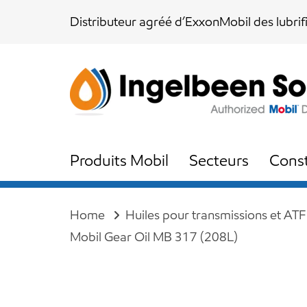
Skip
Skip
Distributeur agréé d’ExxonMobil des lubrif
links
to
content
Produits Mobil
Secteurs
Const
Home
Huiles pour transmissions et ATF
Mobil Gear Oil MB 317 (208L)