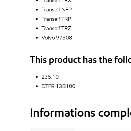
Tranself TRX
Tranself NFP
Tranself TRP
Tranself TRZ
Volvo 97308
This product has the fol
235.10
DTFR 13B100
Informations compl