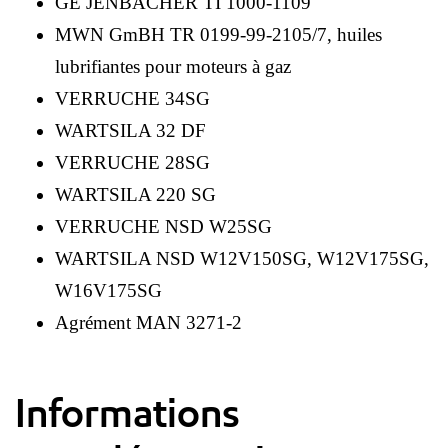
GE JENBACHER TI 1000-1109
MWN GmBH TR 0199-99-2105/7, huiles
lubrifiantes pour moteurs à gaz
VERRUCHE 34SG
WARTSILA 32 DF
VERRUCHE 28SG
WARTSILA 220 SG
VERRUCHE NSD W25SG
WARTSILA NSD W12V150SG, W12V175SG,
W16V175SG
Agrément MAN 3271-2
Informations