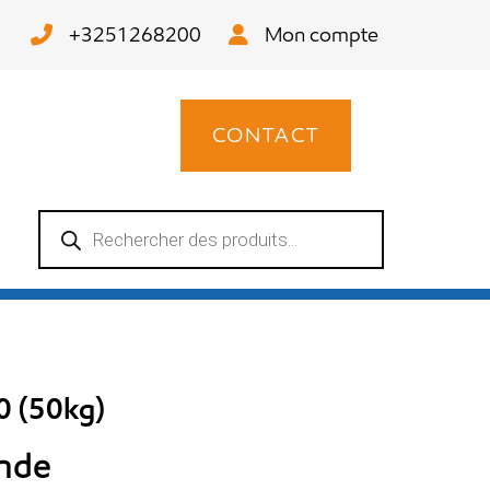
+3251268200
Mon compte
CONTACT
Recherche
de
produits
0 (50kg)
ande