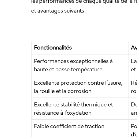
les performances de chaque qualité de la fa
et avantages suivants :
Fonctionnalités
Av
Performances exceptionnelles à
La
haute et basse température
et
Excellente protection contre l’usure,
Ré
la rouille et la corrosion
ro
Excellente stabilité thermique et
Du
résistance à l’oxydation
am
Faible coefficient de traction
Po
d’