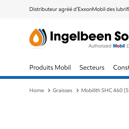
Skip
Skip
Distributeur agréé d’ExxonMobil des lubrif
links
to
content
Produits Mobil
Secteurs
Const
Home
Graisses
Mobilith SHC 460 (