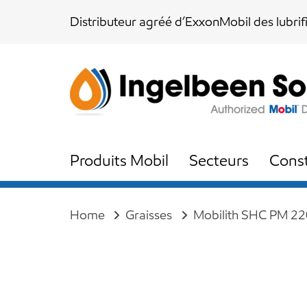
Skip
Skip
Distributeur agréé d’ExxonMobil des lubrif
links
to
content
Produits Mobil
Secteurs
Const
Home
Graisses
Mobilith SHC PM 22