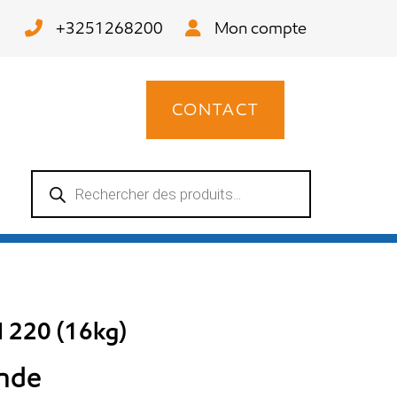
+3251268200
Mon compte
CONTACT
Recherche
de
produits
 220 (16kg)
ande