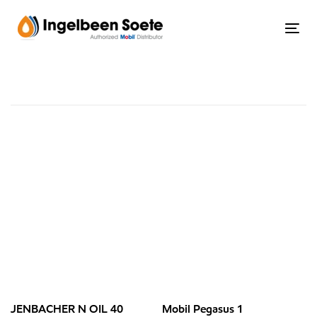
Skip
Skip
links
to
Tog
content
JENBACHER N OIL 40
Mobil Pegasus 1