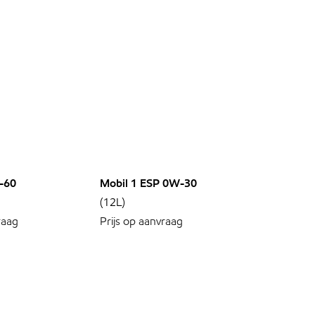
-60
Mobil 1 ESP 0W-30
(12L)
raag
Prijs op aanvraag