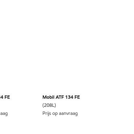
34 FE
Mobil ATF 134 FE
(208L)
raag
Prijs op aanvraag