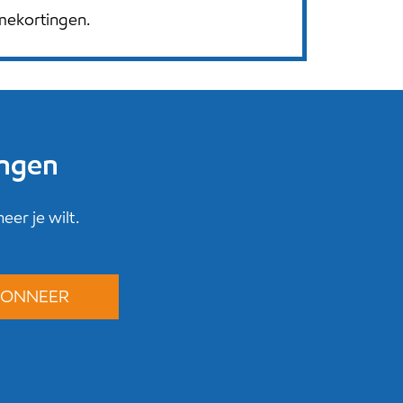
mekortingen.
ingen
er je wilt.