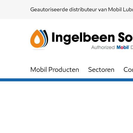
Skip
Skip
Geautoriseerde distributeur van Mobil Lubr
links
to
content
Mobil Producten
Sectoren
Co