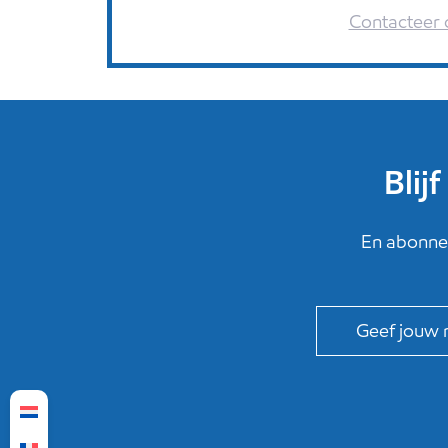
Contacteer 
Blij
En abonnee