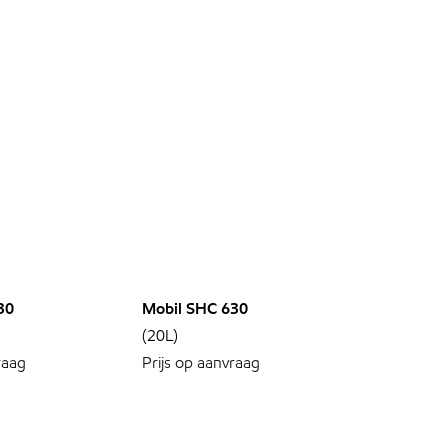
30
Mobil SHC 630
(20L)
raag
Prijs op aanvraag