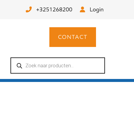
+3251268200
Login
CONTACT
Producten
zoeken