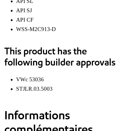
API SL
API SJ
API CF
WSS-M2C913-D
This product has the
following builder approvals
VWc 53036
STJLR.03.5003
Informations
complémentaires