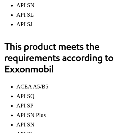
API SN
API SL
API SJ
This product meets the
requirements according to
Exxonmobil
ACEA A5/B5
API SQ
API SP
API SN Plus
API SN