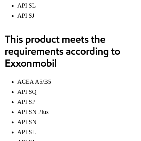
API SL
API SJ
This product meets the
requirements according to
Exxonmobil
ACEA A5/B5
API SQ
API SP
API SN Plus
API SN
API SL