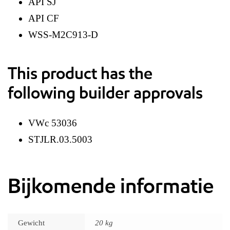
API SJ
API CF
WSS-M2C913-D
This product has the
following builder approvals
VWc 53036
STJLR.03.5003
Bijkomende informatie
Gewicht
20 kg