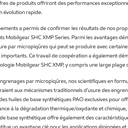
fres de produits offriront des performances exceptionn
 évolution rapide.
pements a permis de confirmer les résultats de nos prop
nts Mobilgear SHC XMP Series. Parmi les avantages démon
’usure par micropiqûres qui peut se produire avec certai
us importants. Ce travail de coopération a également d
hnologie Mobilgear SHC XMP, y compris une large plage 
engrenages par micropiqûres, nos scientifiques en formu
teraient aux mécanismes traditionnels d’usure des engre
des huiles de base synthétiques PAO exclusives pour off
stance à la dégradation thermique/oxydante et chimique, a
e de base synthétique offre également des caractéristiqu
titue un avantage clé pour les applications éloignées e