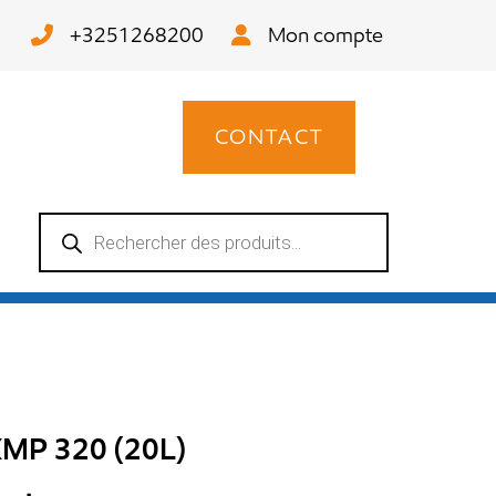
+3251268200
Mon compte
CONTACT
Recherche
de
produits
XMP 320 (20L)