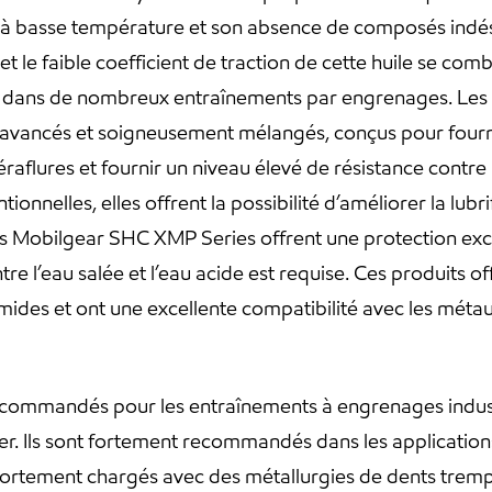
té à basse température et son absence de composés indés
é et le faible coefficient de traction de cette huile se c
ie dans de nombreux entraînements par engrenages. Les
s avancés et soigneusement mélangés, conçus pour fourni
raflures et fournir un niveau élevé de résistance contre 
onnelles, elles offrent la possibilité d’améliorer la lub
ts Mobilgear SHC XMP Series offrent une protection excep
re l’eau salée et l’eau acide est requise. Ces produits o
ides et ont une excellente compatibilité avec les méta
ecommandés pour les entraînements à engrenages indus
ier. Ils sont fortement recommandés dans les applications
rs fortement chargés avec des métallurgies de dents trem