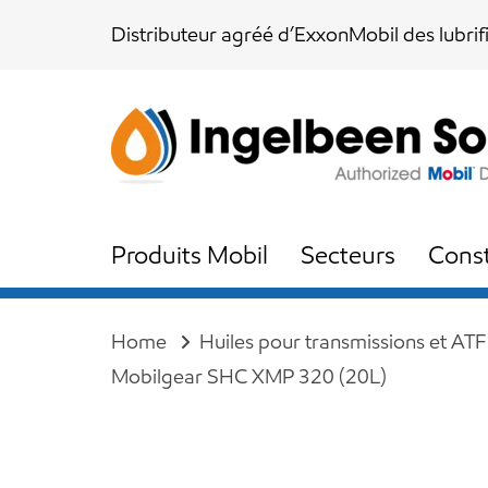
Skip
Skip
Distributeur agréé d’ExxonMobil des lubrif
links
to
content
Produits Mobil
Secteurs
Const
Home
Huiles pour transmissions et ATF
Mobilgear SHC XMP 320 (20L)