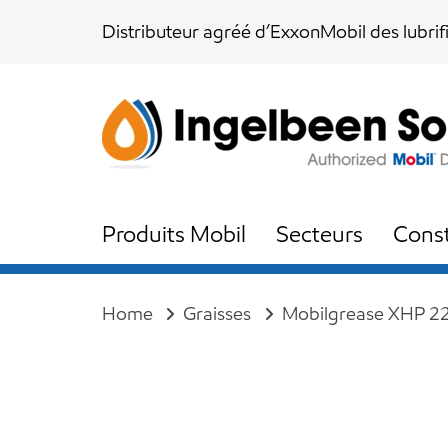
Skip
Skip
Distributeur agréé d’ExxonMobil des lubrif
links
to
content
Produits Mobil
Secteurs
Const
Home
Graisses
Mobilgrease XHP 22