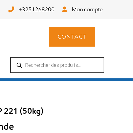
+3251268200
Mon compte
CONTACT
Recherche
de
produits
 221 (50kg)
ande