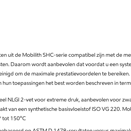
 uit de Mobilith SHC-serie compatibel zijn met de mee
sten. Daarom wordt aanbevolen dat voordat u een syst
einigd om de maximale prestatievoordelen te bereiken.
en hun toepassingen het best worden beschreven in term
neel NLGI 2-vet voor extreme druk, aanbevolen voor zwa
kt van een synthetische basisvloeistof ISO VG 220. Mo
* tot 150ºC
gebaseerd op ASTM D 1478-resultaten versus maximale 