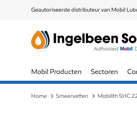
Skip
Skip
Geautoriseerde distributeur van Mobil Lubr
links
to
content
Mobil Producten
Sectoren
Co
Home
Smeervetten
Mobilith SHC 2