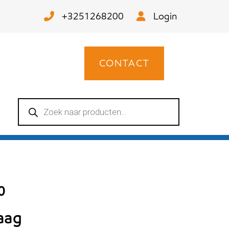
+3251268200
Login
CONTACT
Producten
zoeken
0
raag