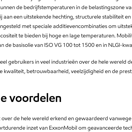
nnen de bedrijfstemperaturen in de belastingszone van
ij aan een uitstekende hechting, structurele stabiliteit
mengesteld met speciale additievencombinaties om uits
iscositeit te bieden bij hoge en lage temperaturen. Mobili
van de basisolie van ISO VG 100 tot 1500 en in NLGI-kwali
 veel gebruikers in veel industrieën over de hele werel
e kwaliteit, betrouwbaarheid, veelzijdigheid en de prest
le voordelen
 over de hele wereld erkend en gewaardeerd vanwege hu
ortdurende inzet van ExxonMobil om geavanceerde tech