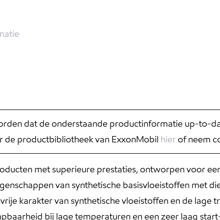
matie
rden dat de onderstaande productinformatie up-to-date
r de productbibliotheek van ExxonMobil
hier
of neem co
 producten met superieure prestaties, ontworpen voor ee
genschappen van synthetische basisvloeistoffen met d
ije karakter van synthetische vloeistoffen en de lage t
pbaarheid bij lage temperaturen en een zeer laag star