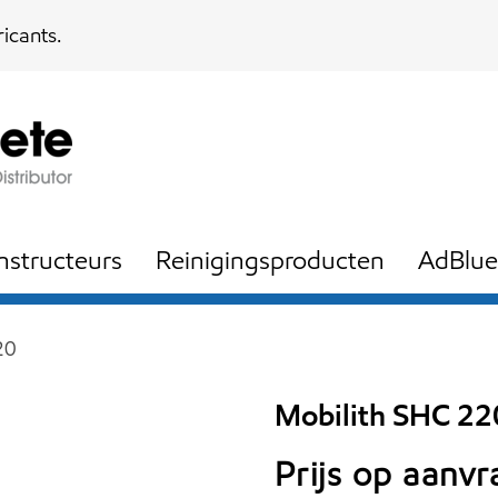
icants.
nstructeurs
Reinigingsproducten
AdBlue
20
Mobilith SHC 22
Prijs op aanv