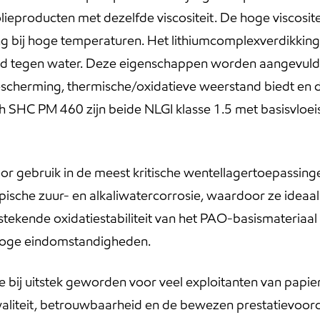
lieproducten met dezelfde viscositeit. De hoge viscosite
g bij hoge temperaturen. Het lithiumcomplexverdikkingsm
stand tegen water. Deze eigenschappen worden aangevuld
ebescherming, thermische/oxidatieve weerstand biedt e
h SHC PM 460 zijn beide NLGI klasse 1.5 met basisvloeis
r gebruik in de meest kritische wentellagertoepassing
ische zuur- en alkaliwatercorrosie, waardoor ze ideaal z
stekende oxidatiestabiliteit van het PAO-basismateriaal
droge eindomstandigheden.
e bij uitstek geworden voor veel exploitanten van papie
kwaliteit, betrouwbaarheid en de bewezen prestatievoord