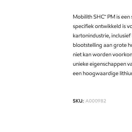
Mobilith SHC™ PM is een
specifiek ontwikkeld is v
kartonindustrie, inclusi
blootstelling aan grote h
niet kan worden voorko
unieke eigenschappen van
een hoogwaardige lithiu
SKU:
A000982