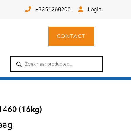
+3251268200
Login
CONTACT
Producten
zoeken
 460 (16kg)
raag