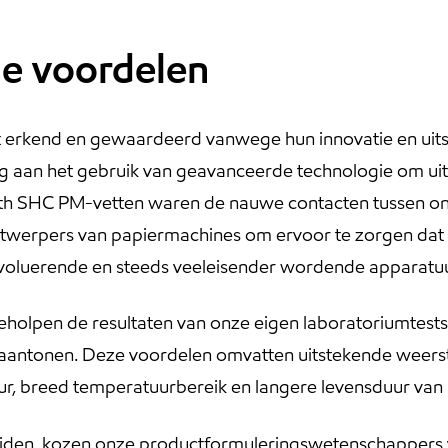
le voordelen
 erkend en gewaardeerd vanwege hun innovatie en uitst
g aan het gebruik van geavanceerde technologie om uit
bilith SHC PM-vetten waren de nauwe contacten tussen 
ontwerpers van papiermachines om ervoor te zorgen dat
 evoluerende en steeds veeleisender wordende apparatu
lpen de resultaten van onze eigen laboratoriumtests t
aantonen. Deze voordelen omvatten uitstekende weersta
r, breed temperatuurbereik en langere levensduur van h
ijden, kozen onze productformuleringswetenschappers v