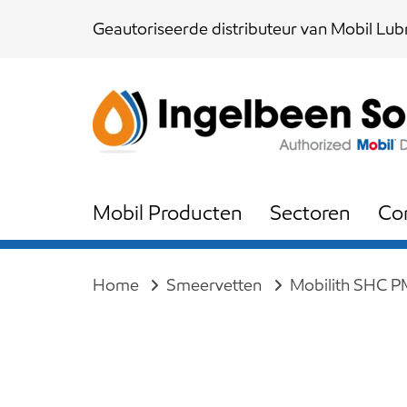
Skip
Skip
Geautoriseerde distributeur van Mobil Lubr
links
to
content
Mobil Producten
Sectoren
Co
Home
Smeervetten
Mobilith SHC P