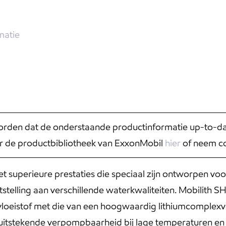
matie
rden dat de onderstaande productinformatie up-to-date
r de productbibliotheek van ExxonMobil
hier
of neem co
t superieure prestaties die speciaal zijn ontworpen v
telling aan verschillende waterkwaliteiten. Mobilith 
vloeistof met die van een hoogwaardig lithiumcomplexv
n uitstekende verpompbaarheid bij lage temperaturen en