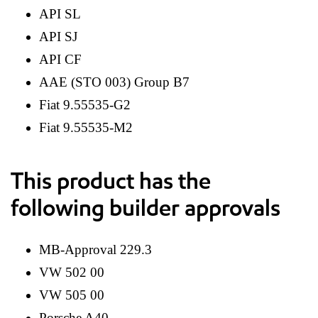
API SL
API SJ
API CF
AAE (STO 003) Group B7
Fiat 9.55535-G2
Fiat 9.55535-M2
This product has the
following builder approvals
MB-Approval 229.3
VW 502 00
VW 505 00
Porsche A40