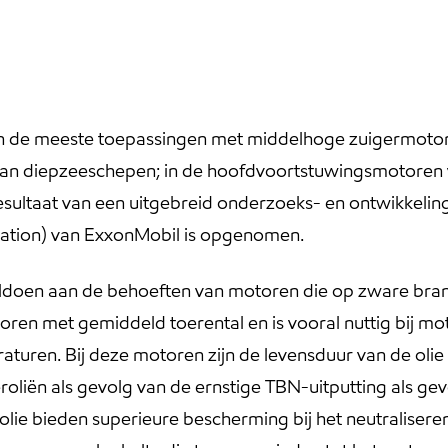
in de meeste toepassingen met middelhoge zuigermotor
n diepzeeschepen; in de hoofdvoortstuwingsmotoren van 
 resultaat van een uitgebreid onderzoeks- en ontwikke
ation) van ExxonMobil is opgenomen.
oldoen aan de behoeften van motoren die op zware bra
ren met gemiddeld toerental en is vooral nuttig bij mo
turen. Bij deze motoren zijn de levensduur van de olie e
roliën als gevolg van de ernstige TBN-uitputting als gev
e olie bieden superieure bescherming bij het neutralisere