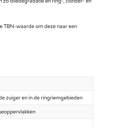
zo oliedegradatie en ring-, cilinder- en
age TBN-waarde om deze naar een
de zuiger en in de ringriemgebieden
tageoppervlakken