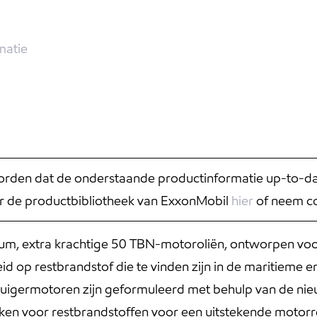
matie
rden dat de onderstaande productinformatie up-to-date
r de productbibliotheek van ExxonMobil
hier
of neem co
m, extra krachtige 50 TBN-motoroliën, ontworpen voor
 op restbrandstof die te vinden zijn in de maritieme en
uigermotoren zijn geformuleerd met behulp van de nie
en voor restbrandstoffen voor een uitstekende motorrei