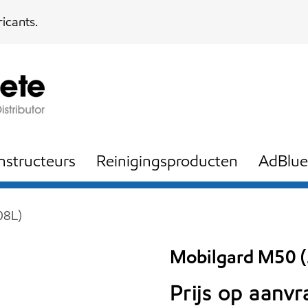
icants.
nstructeurs
Reinigingsproducten
AdBlue
08L)
Mobilgard M50 
Prijs op aanv