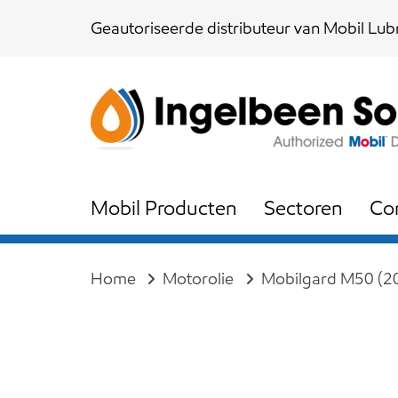
Skip
Skip
Geautoriseerde distributeur van Mobil Lubr
links
to
content
Mobil Producten
Sectoren
Co
Home
Motorolie
Mobilgard M50 (2