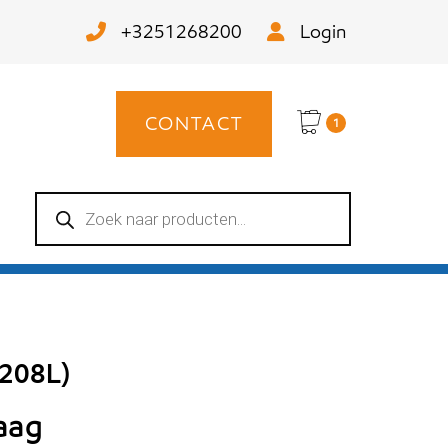
+3251268200
Login
CONTACT
1
Producten
zoeken
(208L)
raag