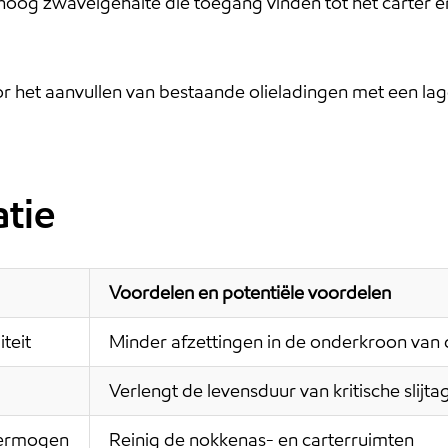
oog zwavelgehalte die toegang vinden tot het carter en 
 het aanvullen van bestaande olieladingen met een l
tie
Voordelen en potentiële voordelen
teit
Minder afzettingen in de onderkroon van 
Verlengt de levensduur van kritische slij
vermogen
Reinig de nokkenas- en carterruimten